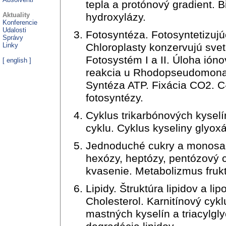
tepla a protónový gradient. 
Aktuality
hydroxylázy.
Konferencie
Udalosti
Fotosyntéza. Fotosyntetizujú
Správy
Linky
Chloroplasty konzervujú svete
Fotosystém I a II. Úloha ión
[
english
]
reakcia u Rhodopseudomonas 
Syntéza ATP. Fixácia CO2. 
fotosyntézy.
Cyklus trikarbónových kyselí
cyklu. Cyklus kyseliny glyoxá
Jednoduché cukry a monosacha
hexózy, heptózy, pentózový c
kvasenie. Metabolizmus fruk
Lipidy. Štruktúra lipidov a li
Cholesterol. Karnitínový cyk
mastných kyselín a triacylgl