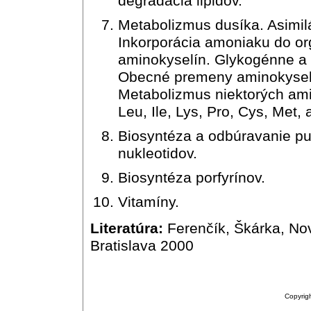
degradácia lipidov.
Metabolizmus dusíka. Asimil
Inkorporácia amoniaku do or
aminokyselín. Glykogénne a
Obecné premeny aminokyselí
Metabolizmus niektorých amino
Leu, Ile, Lys, Pro, Cys, Met,
Biosyntéza a odbúravanie pu
nukleotidov.
Biosyntéza porfyrínov.
Vitamíny.
Literatúra:
Ferenčík, Škárka, No
Bratislava 2000
Copyrigh