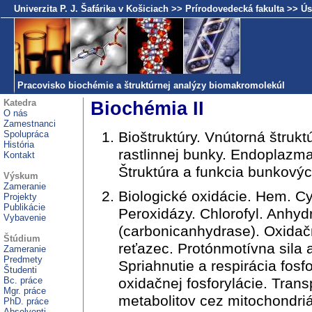
Univerzita P. J. Šafárika v Košiciach
>>
Prírodovedecká fakulta
>>
Ús
Pracovisko biochémie a štruktúrnej analýzy biomakromolekúl
Katedra
Biochémia II
O nás
Zamestnanci
Spolupráca
Bioštruktúry. Vnútorná štrukt
História
rastlinnej bunky. Endoplazmat
Kontakt
Štruktúra a funkcia bunkov
Výskum
Zameranie
Biologické oxidácie. Hem. C
Projekty
Publikácie
Peroxidázy. Chlorofyl. Anhydr
Vybavenie
(carbonicanhydrase). Oxidač
Štúdium
reťazec. Protónmotívna sila
Zameranie
Predmety
Spriahnutie a respirácia fosf
Študenti
Bc. práce
oxidačnej fosforylácie. Trans
Mgr. práce
metabolitov cez mitochondr
PhD. práce
Absolventi